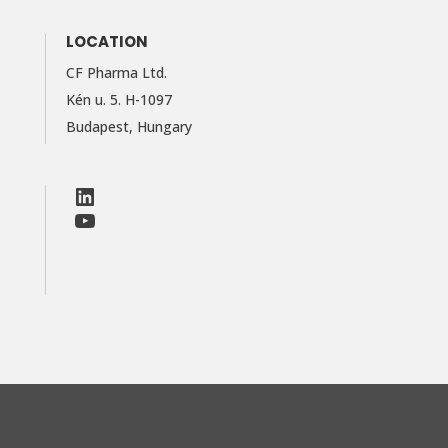
LOCATION
CF Pharma Ltd.
Kén u. 5. H-1097
Budapest, Hungary
LinkedIn
Facebook
LinkedIn
YouTube