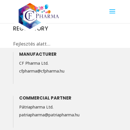
REGULATORY
Fejlesztés alatt…
MANUFACTURER
CF Pharma Ltd.
cfpharma@cfpharma.hu
COMMERCIAL PARTNER
Pátriapharma Ltd.
patriapharma@​patriapharma.​hu