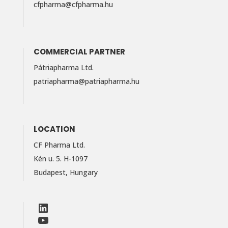
cfpharma@cfpharma.hu
COMMERCIAL PARTNER
Pátriapharma Ltd.
patriapharma@​patriapharma.​hu
LOCATION
CF Pharma Ltd.
Kén u. 5. H-1097
Budapest, Hungary
LinkedIn
Facebook
LinkedIn
YouTube